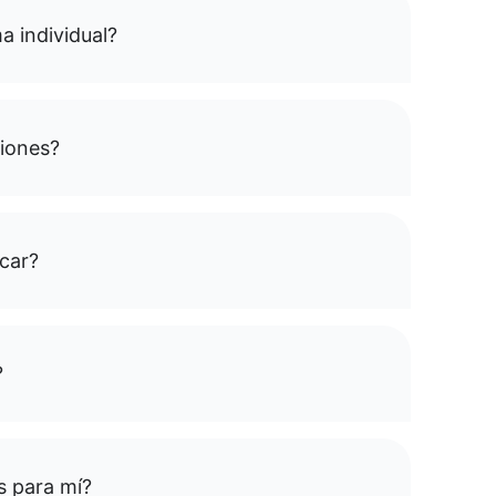
a individual?
siones?
rcar?
?
es para mí?