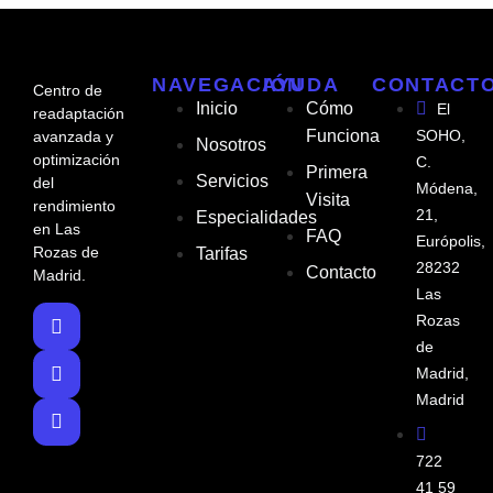
NAVEGACIÓN
AYUDA
CONTACT
Centro de
Inicio
Cómo
El
readaptación
Funciona
SOHO,
avanzada y
Nosotros
optimización
C.
Primera
Servicios
del
Módena,
Visita
rendimiento
21,
Especialidades
en Las
FAQ
Európolis,
Rozas de
Tarifas
28232
Contacto
Madrid.
Las
Rozas
de
Madrid,
Madrid
722
41 59