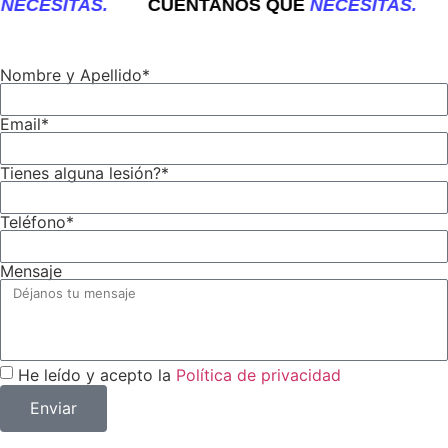
ECESITAS.
CUÉNTANOS QUÉ
NECESITAS.
C
Nombre y Apellido*
Email*
Tienes alguna lesión?*
Teléfono*
Mensaje
He leído y acepto la
Política de privacidad
Enviar