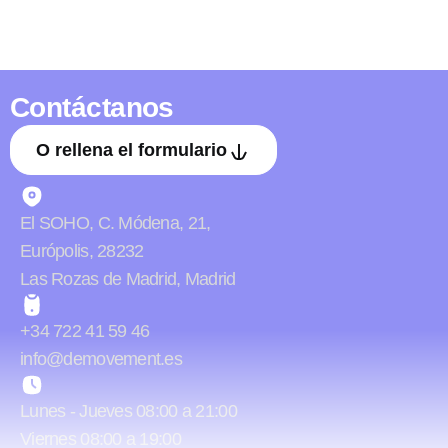
Contáctanos
O rellena el formulario
El SOHO, C. Módena, 21,
Európolis, 28232
Las Rozas de Madrid, Madrid
+34 722 41 59 46
info@demovement.es
Lunes - Jueves 08:00 a 21:00
Viernes 08:00 a 19:00