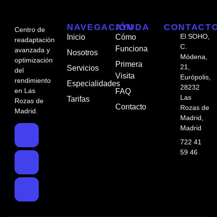
NAVEGACIÓN
AYUDA
CONTACT
Centro de
El SOHO,
Inicio
Cómo
readaptación
C.
Funciona
avanzada y
Nosotros
Módena,
optimización
Primera
21,
Servicios
del
Visita
Európolis,
rendimiento
Especialidades
28232
en Las
FAQ
Las
Tarifas
Rozas de
Contacto
Rozas de
Madrid.
Madrid,
Madrid
722 41
59 46