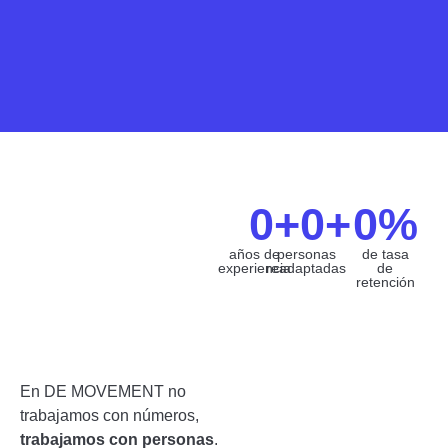
0
+
0
+
0
%
años de
personas
de tasa
experiencia
readaptadas
de
retención
En DE MOVEMENT no
trabajamos con números,
trabajamos con personas
.