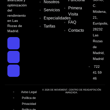
Nosotros
optimización
C.
Primera
Servicios
del
Módena,
Visita
rendimiento
21,
Especialidades
en Las
FAQ
Európolis,
Rozas de
Tarifas
28232
Contacto
Madrid.
Las
Rozas
de
Madrid,
Madrid
722
41 59
46
© 2026 DE MOVEMENT. CENTRO DE READAPTACIÓN
Aviso Legal
AVANZADA.
Política de
Privacidad
Política de