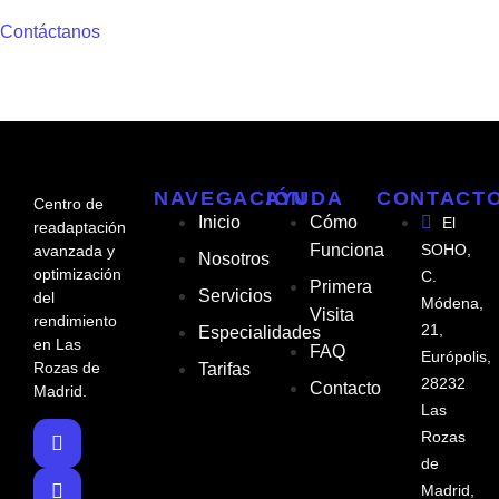
Contáctanos
NAVEGACIÓN
AYUDA
CONTACT
Centro de
Inicio
Cómo
El
readaptación
Funciona
SOHO,
avanzada y
Nosotros
optimización
C.
Primera
Servicios
del
Módena,
Visita
rendimiento
21,
Especialidades
en Las
FAQ
Európolis,
Rozas de
Tarifas
28232
Contacto
Madrid.
Las
Rozas
de
Madrid,