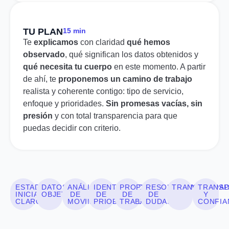
TU PLAN
15 min
Te
explicamos
con claridad
qué hemos
observado
, qué significan los datos obtenidos y
qué necesita tu cuerpo
en este momento. A partir
de ahí, te
proponemos un camino de trabajo
realista y coherente contigo: tipo de servicio,
enfoque y prioridades.
Sin promesas vacías, sin
presión
y con total transparencia para que
puedas decidir con criterio.
ESTADO
DATOS
ANÁLISIS
IDENTIFICACIÓN
PROPUESTA
RESOLUCIÓN
TRANQUILIDA
TRANSP
INICIAL
OBJETIVOS
DE
DE
DE
DE
Y
CLARO
MOVIMIENTO
PRIORIDADES
TRABAJO
DUDAS
CONFIA