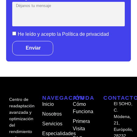
He leído y acepto la
Política de privacidad
Enviar
NAVEGACIÓN
AYUDA
CONTACT
Centro de
El SOHO,
Inicio
Cómo
readaptación
C.
Funciona
avanzada y
Nosotros
Módena,
optimización
Primera
21,
Servicios
del
Visita
Európolis,
rendimiento
Especialidades
28232